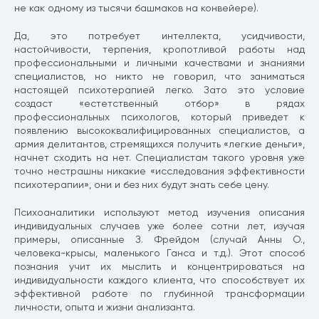
не как одному из тысячи башмаков на конвейере).
Да, это потребует интеллекта, усидчивости,
настойчивости, терпения, кропотливой работы над
профессиональными и личными качествами и знаниями
специалистов, но никто не говорил, что заниматься
настоящей психотерапией легко. Зато это условие
создаст «естетственный отбор» в рядах
профессиональных психологов, который приведет к
появлению высококвалифицированных специалистов, а
армия делитантов, стремящихся получить «легкие деньги»,
начнет сходить на нет. Специалистам такого уровня уже
точно нестрашны никакие «исследования эффективности
психотерапии», они и без них будут знать себе цену.
Психоаналитики используют метод изучения описания
индивидуальных случаев уже более сотни лет, изучая
примеры, описанные З. Фрейдом (случай Анны О.,
человека-крысы, маленького Ганса и т.д.). Этот способ
познания учит их мыслить и концентрироваться на
индивидуальности каждого клиента, что способствует их
эффективной работе по глубинной трансформации
личности, опыта и жизни анализанта.