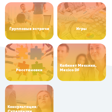
Групповые встречи
Игры
Кабинет Мексика,
Расстановки
Mexico DF
Консультации/
Супервизии