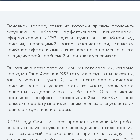
Основной вопрос, ответ на который призван прояснить
ситуацию в области эффективности психотерапии
сформулирован в 1967 году и звучит он так: «Какой вид
лечения, проводимый каким специалистом, является
наиболее эффективным для конкретного пациента с его
специфической проблемой и при каких условиях?»
Он возник в результате обширных исследований, которые
проводил Ганс Айзенк в 1952 году. Их результаты показали,
как утверждал ученый, что психотерапевтическое
лечение ведет к успеху столь же часто, сколь часто
пациенты выздоравливают и без неё. Это заявление
произвело эффект «разорвавшейся бомбы», оно
подкосило работу многих запаниковавших специалистов и
привело к сумятице и спорам.
В 1977 году Смитт и Гласс проанализировали 475 работ,
сделав анализ результатов исследования психотерапии,
так называемый мета-анализ и пришли к выводу, что
«средний клиент» был в лучшем состоянии, чем 75 %