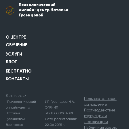
Психологический
онлайн-центр Натальи
Гусенцовой
О ЦЕНТРЕ
ОБУЧЕНИЕ
УСЛУГИ
БЛОГ
БЕСПЛАТНО
КОНТАКТЫ
© 2015-2023
Пользовательское
"Психологический
ИП Гусенцова Н.А.
соглашение
онлайн-центр
ОГРНИП
Противодействие
Натальи
315583500004091
коррупции и
Гусенцовой"
Дата регистрации:
легализации
Все права
22.06.2015 г.
Публичная оферта