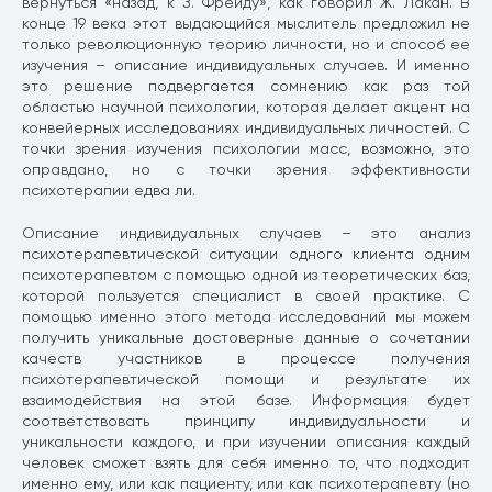
вернуться «назад, к З. Фрейду», как говорил Ж. Лакан. В
конце 19 века этот выдающийся мыслитель предложил не
только революционную теорию личности, но и способ ее
изучения – описание индивидуальных случаев. И именно
это решение подвергается сомнению как раз той
областью научной психологии, которая делает акцент на
конвейерных исследованиях индивидуальных личностей. С
точки зрения изучения психологии масс, возможно, это
оправдано, но с точки зрения эффективности
психотерапии едва ли.
Описание индивидуальных случаев – это анализ
психотерапевтической ситуации одного клиента одним
психотерапевтом с помощью одной из теоретических баз,
которой пользуется специалист в своей практике. С
помощью именно этого метода исследований мы можем
получить уникальные достоверные данные о сочетании
качеств участников в процессе получения
психотерапевтической помощи и результате их
взаимодействия на этой базе. Информация будет
соответствовать принципу индивидуальности и
уникальности каждого, и при изучении описания каждый
человек сможет взять для себя именно то, что подходит
именно ему, или как пациенту, или как психотерапевту (но