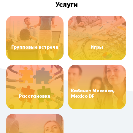
Услуги
Групповые встречи
Игры
Кабинет Мексика,
Расстановки
Mexico DF