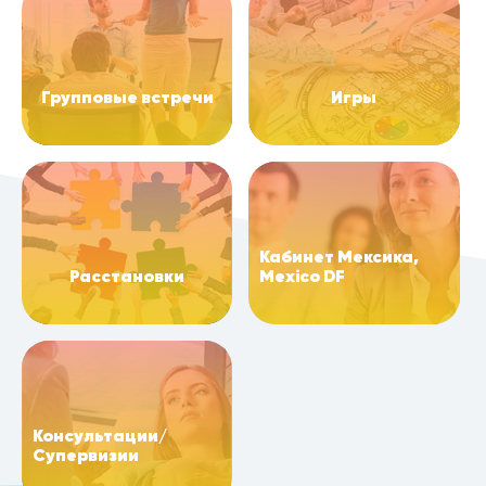
Групповые встречи
Игры
Кабинет Мексика,
Расстановки
Mexico DF
Консультации/
Супервизии