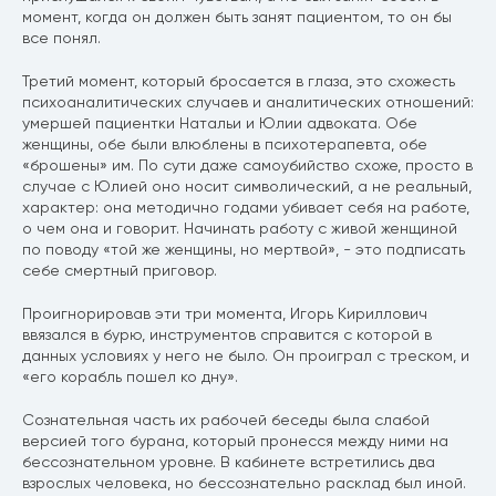
момент, когда он должен быть занят пациентом, то он бы
все понял.
Третий момент, который бросается в глаза, это схожесть
психоаналитических случаев и аналитических отношений:
умершей пациентки Натальи и Юлии адвоката. Обе
женщины, обе были влюблены в психотерапевта, обе
«брошены» им. По сути даже самоубийство схоже, просто в
случае с Юлией оно носит символический, а не реальный,
характер: она методично годами убивает себя на работе,
о чем она и говорит. Начинать работу с живой женщиной
по поводу «той же женщины, но мертвой», - это подписать
себе смертный приговор.
Проигнорировав эти три момента, Игорь Кириллович
ввязался в бурю, инструментов справится с которой в
данных условиях у него не было. Он проиграл с треском, и
«его корабль пошел ко дну».
Сознательная часть их рабочей беседы была слабой
версией того бурана, который пронесся между ними на
бессознательном уровне. В кабинете встретились два
взрослых человека, но бессознательно расклад был иной.