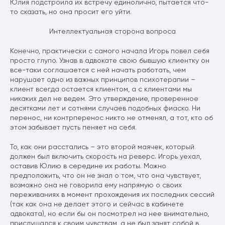
Юлия подстроила их встречу единолично, пытается что-
то сказать, но она просит его уйти.
Интеллектуальная сторона вопроса
Конечно, практически с самого начала Игорь повел себя
просто глупо. Узнав в адвокате свою бывшую клиентку он
все-таки соглашается с ней начать работать, чем
нарушает одно из важных принципов психотерапии –
клиент всегда остается клиентом, а с клиентами мы
никаких дел не ведем. Это утверждение, проверенное
десятками лет и сотнями случаев подобных фиаско. Ни
перенос, ни контрперенос никто не отменял, а тот, кто об
этом забывает пусть пеняет на себя.
То, как они расстались – это второй маячек, который
должен был включить скорость на реверс. Игорь уехал,
оставив Юлию в середине их работы. Можно
предположить, что он не знал о том, что она чувствует,
возможно она не говорила ему напрямую о своих
переживаниях в момент прохождения их последних сессий
(так как она не делает этого и сейчас в кабинете
адвоката), но если бы он посмотрел на нее внимательно,
прислушался к своим чувствам, а не был занят собой в