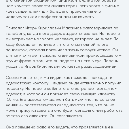
его клиентом (пациентом, анализантом). В этой работе
нам хочется провести анализ героя-психолога в фильме
«Без свидетелей» для большего прояснения его
человеческих и профессиональных качеств.
Психолог Игорь Кириллович Максимов разговаривает по
телефону, когда в его дверь раздается звонок. На пороге
он встречает молодого человека, которого не знает. По
ходу беседы он понимает, что это сын одной из его
пациенток, которая покончила жизнь самоубийством. Он
злится и считает психолога виновником произошедшего –
звучит фраза о том, что он подает на него в суд. Парень
уходит, а Игорь Кириллович остается раздосадованным.
Сцена меняется, и мы видим, как психолог приходит в
адвокатскую контору – видимо он действительно получил
повестку. На пороге кабинета его встречает женщина-
адвокат, в которой он признает свою бывшую клиентку
Юлию. Его адвокатом должен быть мужчина, но со слов
женщины обстоятельства складываются так, что он не
может присутствовать и она будет сегодня с ним работать
вместо его адвоката. Он соглашается.
Она повышено рада его видеть, что проявляется в ее