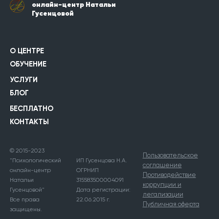
онлайн-центр Натальи
Гусенцовой
О ЦЕНТРЕ
ОБУЧЕНИЕ
УСЛУГИ
БЛОГ
БЕСПЛАТНО
КОНТАКТЫ
© 2015-2023
Пользовательское
"Психологический
ИП Гусенцова Н.А.
соглашение
онлайн-центр
ОГРНИП
Противодействие
Натальи
315583500004091
коррупции и
Гусенцовой"
Дата регистрации:
легализации
Все права
22.06.2015 г.
Публичная оферта
защищены.