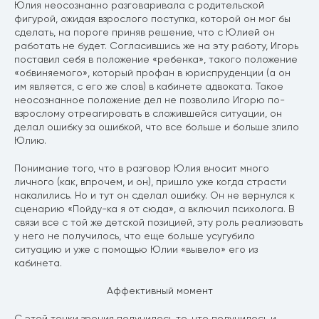
Юлия неосознанно разговаривала с родительской
фигурой, ожидая взрослого поступка, которой он мог бы
сделать, на пороге приняв решение, что с Юлией он
работать не будет. Согласившись же на эту работу, Игорь
поставил себя в положение «ребенка», такого положение
«обвиняемого», который профан в юриспруденции (а он
им является, с его же слов) в кабинете адвоката. Такое
неосознанное положение дел не позволило Игорю по-
взрослому отреагировать в сложившейся ситуации, он
делал ошибку за ошибкой, что все больше и больше злило
Юлию.
Понимание того, что в разговор Юлия вносит много
личного (как, впрочем, и он), пришло уже когда страсти
накалились. Но и тут он сделал ошибку. Он не вернулся к
сценарию «Пойду-ка я от сюда», а включил психолога. В
связи все с той же детской позицией, эту роль реализовать
у него не получилось, что еще больше усугубило
ситуацию и уже с помощью Юлии «вывело» его из
кабинета.
Аффективный момент
С этой точки зрения получилось то, что получилось и