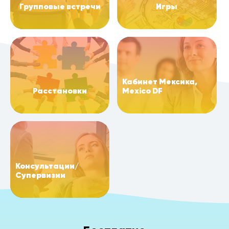
Групповые встречи
Игры
Кабинет Мексика,
Расстановки
Mexico DF
Консультации/
Супервизии